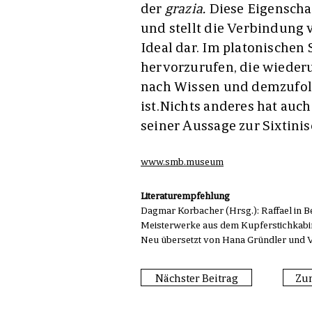
der
grazia.
Diese Eigenschaf
und stellt die Verbindung
Ideal dar. Im platonischen S
hervorzurufen, die wieder
nach Wissen und demzufol
ist.
Nichts anderes hat auch
seiner Aussage zur Sixtin
www.smb.museum
Literaturempfehlung
Dagmar Korbacher (Hrsg.): Raffael in B
Meisterwerke aus dem Kupferstichkabinet
Neu übersetzt von Hana Gründler und Vic
Nächster Beitrag
Zur