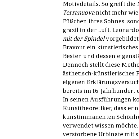
Motivdetails. So greift die
Terranuova
nicht mehr wie
Füßchen ihres Sohnes, so
grazil in der Luft. Leonardo
mit der Spindel
vorgebildet
Bravour ein künstlerisches
Besten und dessen eigenst
Dennoch stellt diese Metho
ästhetisch-künstlerisches P
eigenen Erklärungsversuche
bereits im 16. Jahrhundert 
In seinen Ausführungen ko
Kunsttheoretiker, dass er n
kunstimmanenten Schönheit
verwendet wissen möchte. 
verstorbene Urbinate mit 