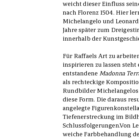
weicht dieser Einfluss sei
nach Florenz 1504. Hier ler
Michelangelo und Leonardo
Jahre später zum Dreigest
innerhalb der Kunstgeschi
Für Raffaels Art zu arbeit
inspirieren zu lassen steh
entstandene
Madonna Terr
als rechteckige Kompositio
Rundbilder Michelangelos e
diese Form. Die daraus re
angelegte Figurenkonstella
Tiefenerstreckung im Bild
Schlussfolgerungen.
Von Le
weiche Farbbehandlung des