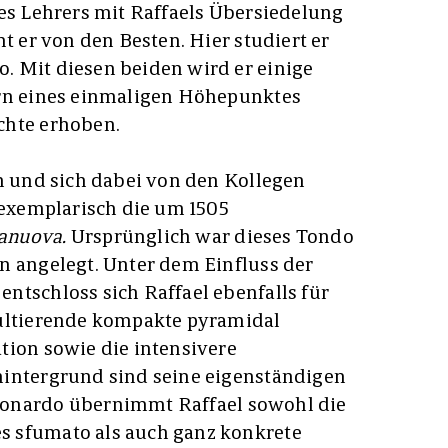
nes Lehrers mit Raffaels Übersiedelung
nt er von den Besten. Hier studiert er
. Mit diesen beiden wird er einige
irn eines einmaligen Höhepunktes
chte erhoben.
en und sich dabei von den Kollegen
t exemplarisch die um 1505
anuova.
Ursprünglich war dieses Tondo
n angelegt. Unter dem Einfluss der
ntschloss sich Raffael ebenfalls für
sultierende kompakte pyramidal
tion sowie die intensivere
hintergrund sind seine eigenständigen
onardo übernimmt Raffael sowohl die
 sfumato als auch ganz konkrete