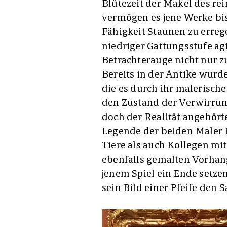
Blütezeit der Makel des re
vermögen es jene Werke bi
Fähigkeit Staunen zu erreg
niedriger Gattungsstufe ag
Betrachterauge nicht nur z
Bereits in der Antike wurd
die es durch ihr malerisch
den Zustand der Verwirrung
doch der Realität angehört
Legende der beiden Maler 
Tiere als auch Kollegen m
ebenfalls gemalten Vorhan
jenem Spiel ein Ende setze
sein Bild einer Pfeife den Sa