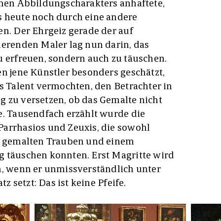
inen Abbildungscharakters anhaftete,
s heute noch durch eine andere
en. Der Ehrgeiz gerade der auf
ierenden Maler lag nun darin, das
u erfreuen, sondern auch zu täuschen.
en jene Künstler besonders geschätzt,
es Talent vermochten, den Betrachter in
 zu versetzen, ob das Gemalte nicht
e. Tausendfach erzählt wurde die
Parrhasios und Zeuxis, die sowohl
it gemalten Trauben und einem
g täuschen konnten. Erst Magritte wird
n, wenn er unmissverständlich unter
tz setzt: Das ist keine Pfeife.