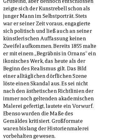
Grübelnd, aber dennoch entschlossen
zeigte sich der Kunstrebell schon als
junger Mann im Selbstporträt. Stets
war er seiner Zeit voraus, engagierte
sich politisch und ließ auch an seiner
künstlerischen Auffassung keinen
Zweifel aufkommen. Bereits 1855 malte
er mit einem „Begräbnis in Ornans“ ein
ikonisches Werk, das heute als der
Beginn des Realismus gilt. Das Bild
einer alltäglichen dörflichen Szene
löste einen Skandal aus. Es sei nicht
nach den ästhetischen Richtlinien der
immer noch geltenden akademischen
Malerei gefertigt, lautete ein Vorwurf.
Ebenso wurden die Maße des
Gemäldes kritisiert. Großformate
waren bislang der Historienmalerei
vorbehalten gewesen.