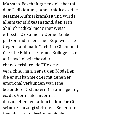
Maßstab. Beschäftigte er sich aber mit
dem Individuum, dann erhielt es seine
gesamte Aufmerksamkeit und wurde
alleiniger Bildgegenstand, den er in
ähnlich radikal moderner Weise
erfasste. „Cezanne ließ eine Bombe
platzen, indem er einen Kopf wie einen
Gegenstand malte,“ schrieb Giacometti
über die Bildnisse seines Kollegen. Um
auf psychologische oder
charakterisierende Effekte zu
verzichten nahm er zu den Modellen,
die er gut kannte oder mit denen er
emotional verbunden war, eine
besondere Distanz ein. Cezanne gelang
es, das Vertraute unvertraut
darzustellen. Vor allem in den Porträts
seiner Frau zeigt sich diese Scheu, ein
Gesicht durch physiognomische