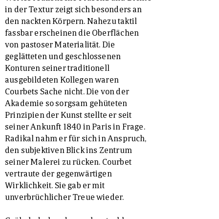
in der Textur zeigt sich besonders an
den nackten Körpern. Nahezu taktil
fassbar erscheinen die Oberflächen
von pastoser Materialität. Die
geglätteten und geschlossenen
Konturen seiner traditionell
ausgebildeten Kollegen waren
Courbets Sache nicht. Die von der
Akademie so sorgsam gehüteten
Prinzipien der Kunst stellte er seit
seiner Ankunft 1840 in Paris in Frage.
Radikal nahm er für sich in Anspruch,
den subjektiven Blick ins Zentrum
seiner Malerei zu rücken. Courbet
vertraute der gegenwärtigen
Wirklichkeit. Sie gab er mit
unverbrüchlicher Treue wieder.