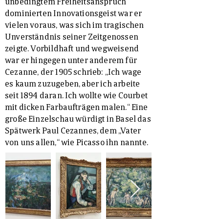
unbedingtem Freiheitsanspruch
dominierten Innovationsgeist war er
vielen voraus, was sich im tragischen
Unverständnis seiner Zeitgenossen
zeigte. Vorbildhaft und wegweisend
war er hingegen unter anderem für
Cezanne, der 1905 schrieb: „Ich wage
es kaum zuzugeben, aber ich arbeite
seit 1894 daran. Ich wollte wie Courbet
mit dicken Farbaufträgen malen.“ Eine
große Einzelschau würdigt in Basel das
Spätwerk Paul Cezannes, dem „Vater
von uns allen,“ wie Picasso ihn nannte.