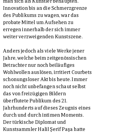
man sich als Künstler behaupten.
Innovation bis an die Schmerzgrenze
des Publikums zu wagen, war das
probate Mittel um Aufsehen zu
erregen innerhalb der sich immer
weiter verzweigenden Kunstszene.
Anders jedoch als viele Werke jener
Jahre, welche beim zeitgenössischen
Betrachter nur noch beiläufiges
Wohlwollen auslösen, irritiert Courbets
schonungsloser Akt bis heute. Immer
noch nicht unbefangen schaut selbst
das von freizügigen Bildern
überflutete Publikum des 21.
Jahrhunderts auf dieses Zeugnis eines
durch und durch intimen Moments.
Der türkische Diplomat und
Kunstsammler Halil Şerif Paşa hatte