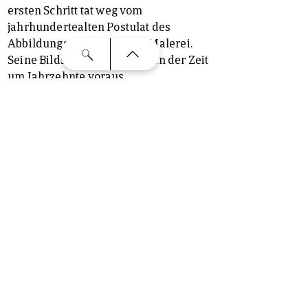
ersten Schritt tat weg vom
jahrhundertealten Postulat des
Abbildungscharakters der Malerei.
Seine Bildschöpfungen waren der Zeit
um Jahrzehnte voraus.
Avantgarde. Max Liebermann und der
Impressionismus in Deutschland
„…so versteht es dagegen Liebermann,
das Licht in geschlossenem Raum zu
belauschen.“