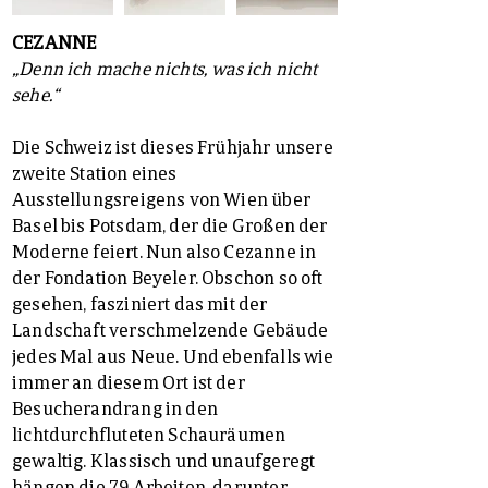
CEZANNE
„Denn ich mache nichts, was ich nicht
sehe.“
Die Schweiz ist dieses Frühjahr unsere
zweite Station eines
Ausstellungsreigens von Wien über
Basel bis Potsdam, der die Großen der
Moderne feiert. Nun also Cezanne in
der Fondation Beyeler. Obschon so oft
gesehen, fasziniert das mit der
Landschaft verschmelzende Gebäude
jedes Mal aus Neue. Und ebenfalls wie
immer an diesem Ort ist der
Besucherandrang in den
lichtdurchfluteten Schauräumen
gewaltig. Klassisch und unaufgeregt
hängen die 79 Arbeiten, darunter