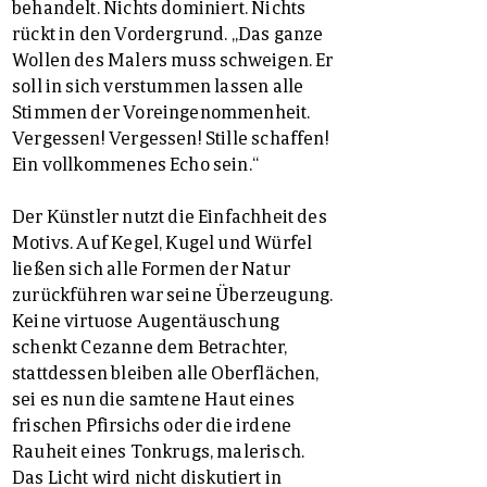
behandelt. Nichts dominiert. Nichts
rückt in den Vordergrund. „Das ganze
Wollen des Malers muss schweigen. Er
soll in sich verstummen lassen alle
Stimmen der Voreingenommenheit.
Vergessen! Vergessen! Stille schaffen!
Ein vollkommenes Echo sein.“
Der Künstler nutzt die Einfachheit des
Motivs. Auf Kegel, Kugel und Würfel
ließen sich alle Formen der Natur
zurückführen war seine Überzeugung.
Keine virtuose Augentäuschung
schenkt Cezanne dem Betrachter,
stattdessen bleiben alle Oberflächen,
sei es nun die samtene Haut eines
frischen Pfirsichs oder die irdene
Rauheit eines Tonkrugs, malerisch.
Das Licht wird nicht diskutiert in