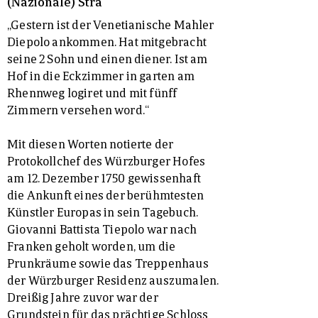
(Nazionale) Stra
„Gestern ist der Venetianische Mahler
Diepolo ankommen. Hat mitgebracht
seine 2 Sohn und einen diener. Ist am
Hof in die Eckzimmer in garten am
Rhennweg logiret und mit fünff
Zimmern versehen word.“
Mit diesen Worten notierte der
Protokollchef des Würzburger Hofes
am 12. Dezember 1750 gewissenhaft
die Ankunft eines der berühmtesten
Künstler Europas in sein Tagebuch.
Giovanni Battista Tiepolo war nach
Franken geholt worden, um die
Prunkräume sowie das Treppenhaus
der Würzburger Residenz auszumalen.
Dreißig Jahre zuvor war der
Grundstein für das prächtige Schloss