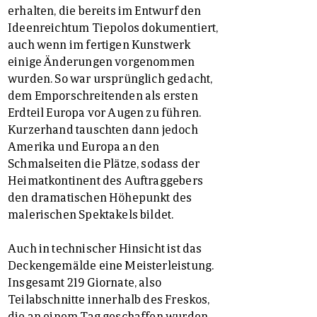
erhalten, die bereits im Entwurf den
Ideenreichtum Tiepolos dokumentiert,
auch wenn im fertigen Kunstwerk
einige Änderungen vorgenommen
wurden. So war ursprünglich gedacht,
dem Emporschreitenden als ersten
Erdteil Europa vor Augen zu führen.
Kurzerhand tauschten dann jedoch
Amerika und Europa an den
Schmalseiten die Plätze, sodass der
Heimatkontinent des Auftraggebers
den dramatischen Höhepunkt des
malerischen Spektakels bildet.
Auch in technischer Hinsicht ist das
Deckengemälde eine Meisterleistung.
Insgesamt 219 Giornate, also
Teilabschnitte innerhalb des Freskos,
die an einem Tag geschaffen wurden,