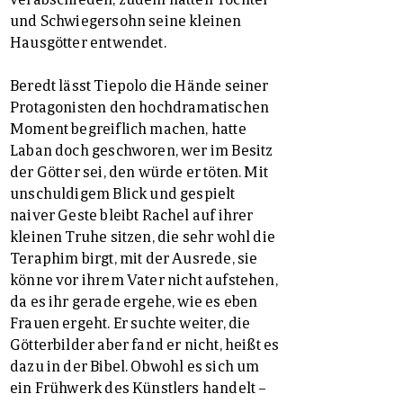
und Schwiegersohn seine kleinen
Hausgötter entwendet.
Beredt lässt Tiepolo die Hände seiner
Protagonisten den hochdramatischen
Moment begreiflich machen, hatte
Laban doch geschworen, wer im Besitz
der Götter sei, den würde er töten. Mit
unschuldigem Blick und gespielt
naiver Geste bleibt Rachel auf ihrer
kleinen Truhe sitzen, die sehr wohl die
Teraphim birgt, mit der Ausrede, sie
könne vor ihrem Vater nicht aufstehen,
da es ihr gerade ergehe, wie es eben
Frauen ergeht. Er suchte weiter, die
Götterbilder aber fand er nicht, heißt es
dazu in der Bibel. Obwohl es sich um
ein Frühwerk des Künstlers handelt –