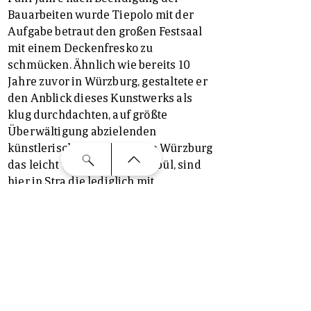
Bauarbeiten wurde Tiepolo mit der
Aufgabe betraut den großen Festsaal
mit einem Deckenfresko zu
schmücken. Ähnlich wie bereits 10
Jahre zuvor in Würzburg, gestaltete er
den Anblick dieses Kunstwerks als
klug durchdachten, auf größte
Überwältigung abzielenden
künstlerischen Coup. Was in Würzburg
das leicht verschattete Vestibül, sind
hier in Stra die lediglich mit
zurückhaltenden Landschaftsveduten
ausgestatteten Vorzimmer, die das
koloristische Feuerwerk, das Tiepolo
an der Decke des Ballsaals zu
entzünden vermag, voll zur Geltung
kommen lassen. Im Zentrum der
Komposition hat sich die Muttergottes