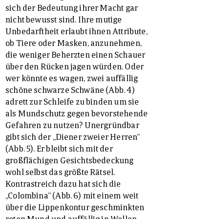
sich der Bedeutung ihrer Macht gar
nicht bewusst sind. Ihre mutige
Unbedarftheit erlaubt ihnen Attribute,
ob Tiere oder Masken, anzunehmen,
die weniger Beherzten einen Schauer
über den Rücken jagen würden. Oder
wer könnte es wagen, zwei auffällig
schöne schwarze Schwäne (Abb. 4)
adrett zur Schleife zu binden um sie
als Mundschutz gegen bevorstehende
Gefahren zu nutzen? Unergründbar
gibt sich der „Diener zweier Herren“
(Abb. 5). Er bleibt sich mit der
großflächigen Gesichtsbedeckung
wohl selbst das größte Rätsel.
Kontrastreich dazu hat sich die
„Colombina“ (Abb. 6) mit einem weit
über die Lippenkontur geschminkten
roten Mund und auffällig in Wellen