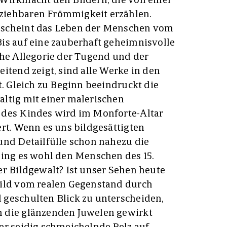
ziehbaren Frömmigkeit erzählen.
 scheint das Leben der Menschen vom
is auf eine zauberhaft geheimnisvolle
che Allegorie der Tugend und der
itend zeigt, sind alle Werke in den
t. Gleich zu Beginn beeindruckt die
ltig mit einer malerischen
 des Kindes wird im Monforte-Altar
ert. Wenn es uns bildgesättigten
und Detailfülle schon nahezu die
ging es wohl den Menschen des 15.
er Bildgewalt? Ist unser Sehen heute
Bild vom realen Gegenstand durch
 geschulten Blick zu unterscheiden,
 die glänzenden Juwelen gewirkt
er seidig schmeichelnde Pelz auf