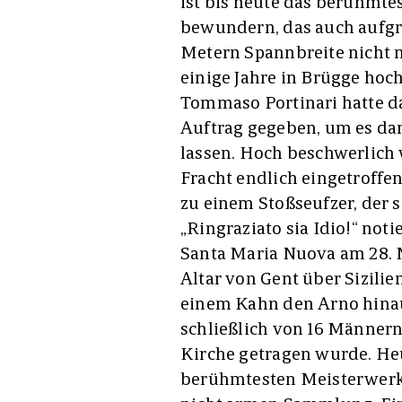
ist bis heute das berühmte
bewundern, das auch aufgr
Metern Spannbreite nicht n
einige Jahre in Brügge hoch
Tommaso Portinari hatte da
Auftrag gegeben, um es da
lassen. Hoch beschwerlich 
Fracht endlich eingetroffe
zu einem Stoßseufzer, der si
„Ringraziato sia Idio!“ not
Santa Maria Nuova am 28. 
Altar von Gent über Sizilie
einem Kahn den Arno hinau
schließlich von 16 Männer
Kirche getragen wurde. Heut
berühmtesten Meisterwerke