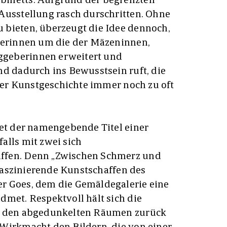
Ausstellung rasch durschritten. Ohne
 bieten, überzeugt die Idee dennoch,
tlerinnen um die der Mäzeninnen,
geberinnen erweitert und
nd dadurch ins Bewusstsein ruft, die
 der Kunstgeschichte immer noch zu oft
tet der namengebende Titel einer
alls mit zwei sich
ffen. Denn „Zwischen Schmerz und
o faszinierende Kunstschaffen des
r Goes, dem die Gemäldegalerie eine
dmet. Respektvoll hält sich die
in den abgedunkelten Räumen zurück
Wirkmacht den Bildern, die von einer