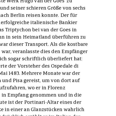
ste Werk Hugo van der Goes‘ zu
und seiner schieren Größe von sechs
ach Berlin reisen konnte. Der für
erfolgreiche italienische Bankier
s Triptychon bei van der Goes in
nn in sein Heimatland überführen zu
war dieser Transport. Als die kostbare
n war, veranlasste dies den Empfänger
ch sogar schriftlich überliefert hat:
ierte der Vorsteher des Ospedale di
Mai 1483. Mehrere Monate war der
n und Pisa gereist, um von dort auf
fzufahren, wo er in Florenz
n in Empfang genommen und in die
e ist der Portinari-Altar eines der
 in einer an Glanzstücken wahrlich