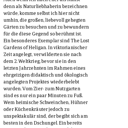
denn als Naturliebhaberin bezeichnen
würde, komme selbst ich hier nicht
umhin, die großen, liebevoll gehegten
Gärten zu besuchen und zu bewundern
für die diese Gegend so berühmt ist.
Ein besonderes Exemplar sind The Lost
Gardens of Heligan. In viktorianischer
Zeit angelegt, verwilderten sie nach
dem 2. Weltkrieg, bevor sie in den
letzten Jahrzehnten im Rahmen eines
ehrgeizigen didaktisch und ökologisch
angelegten Projektes wiederbelebt
wurden. Vom Zier- zum Nutzgarten
sind es nur ein paar Minuten zu Fuß.
Wem heimische Schweinchen, Hühner
oder Küchenkräuter jedoch zu
unspektakulär sind, der begibt sich am
besten in den Dschungel. Ein bereits