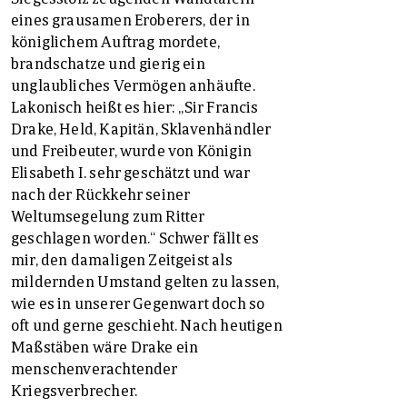
eines grausamen Eroberers, der in
königlichem Auftrag mordete,
brandschatze und gierig ein
unglaubliches Vermögen anhäufte.
Lakonisch heißt es hier: „Sir Francis
Drake, Held, Kapitän, Sklavenhändler
und Freibeuter, wurde von Königin
Elisabeth I. sehr geschätzt und war
nach der Rückkehr seiner
Weltumsegelung zum Ritter
geschlagen worden.“ Schwer fällt es
mir, den damaligen Zeitgeist als
mildernden Umstand gelten zu lassen,
wie es in unserer Gegenwart doch so
oft und gerne geschieht. Nach heutigen
Maßstäben wäre Drake ein
menschenverachtender
Kriegsverbrecher.