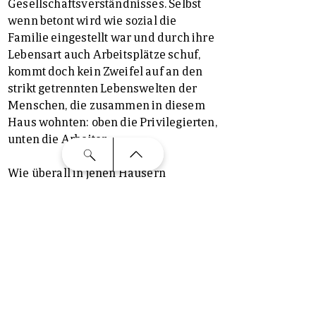
Gesellschaftsverständnisses. Selbst
wenn betont wird wie sozial die
Familie eingestellt war und durch ihre
Lebensart auch Arbeitsplätze schuf,
kommt doch kein Zweifel auf an den
strikt getrennten Lebenswelten der
Menschen, die zusammen in diesem
Haus wohnten: oben die Privilegierten,
unten die Arbeiter.
Wie überall in jenen Häusern
begegnen wir der hübschen Sitte, dass
ältere Menschen in den Räumen
bereitstehen, teils sogar verkleidet, um
die Fragen der Besucher zu
beantworten. Im großflächigen
Küchentrakt, der für sämtliche
Bereiche des Kochens, Konservierens
und Backens eigene Räumlichkeiten