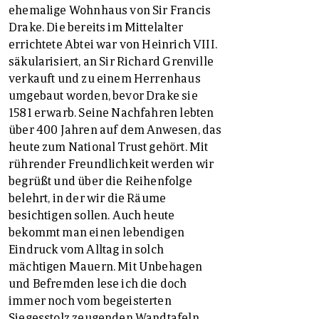
ehemalige Wohnhaus von Sir Francis
Drake. Die bereits im Mittelalter
errichtete Abtei war von Heinrich VIII.
säkularisiert, an Sir Richard Grenville
verkauft und zu einem Herrenhaus
umgebaut worden, bevor Drake sie
1581 erwarb. Seine Nachfahren lebten
über 400 Jahren auf dem Anwesen, das
heute zum National Trust gehört. Mit
rührender Freundlichkeit werden wir
begrüßt und über die Reihenfolge
belehrt, in der wir die Räume
besichtigen sollen. Auch heute
bekommt man einen lebendigen
Eindruck vom Alltag in solch
mächtigen Mauern. Mit Unbehagen
und Befremden lese ich die doch
immer noch vom begeisterten
Siegesstolz zeugenden Wandtafeln