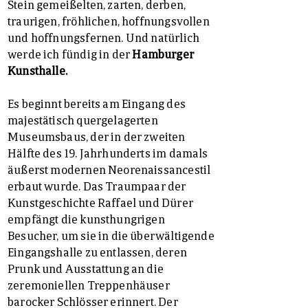
Stein gemeißelten, zarten, derben,
traurigen, fröhlichen, hoffnungsvollen
und hoffnungsfernen. Und natürlich
werde ich fündig in der
Hamburger
Kunsthalle.
Es beginnt bereits am Eingang des
majestätisch quergelagerten
Museumsbaus, der in der zweiten
Hälfte des 19. Jahrhunderts im damals
äußerst modernen Neorenaissancestil
erbaut wurde. Das Traumpaar der
Kunstgeschichte Raffael und Dürer
empfängt die kunsthungrigen
Besucher, um sie in die überwältigende
Eingangshalle zu entlassen, deren
Prunk und Ausstattung an die
zeremoniellen Treppenhäuser
barocker Schlösser erinnert. Der