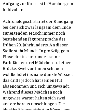
Aufgang zur Kunst ist in Hamburg ein
huldvoller.
Achronologisch startet der Rundgang
bei der sich zwar langsam dem Ende
zuneigenden, jedoch immer noch
bestehenden Figurensprache des
frühen 20. Jahrhunderts. An dieser
Stelle steht Munch. In großzügigem
Pinselduktus umrunden seine
Farbflächen drei Mädchen auf einer
Brücke. Zwei von ihnen schauen
wohlbehütet ins nahe dunkle Wasser,
das dritte jedoch hat seinen Hut
abgenommen und sich umgewandt.
Während dieses Mädchen noch
ungewiss wartet, halten sich zwei
andere bereits umschlungen. Die
blockhaft konzentrierten Wesen von