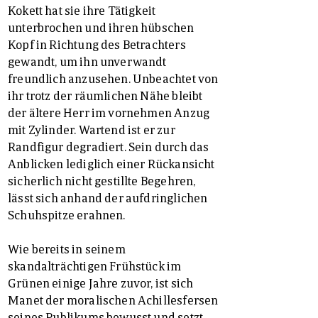
Kokett hat sie ihre Tätigkeit
unterbrochen und ihren hübschen
Kopf in Richtung des Betrachters
gewandt, um ihn unverwandt
freundlich anzusehen. Unbeachtet von
ihr trotz der räumlichen Nähe bleibt
der ältere Herr im vornehmen Anzug
mit Zylinder. Wartend ist er zur
Randfigur degradiert. Sein durch das
Anblicken lediglich einer Rückansicht
sicherlich nicht gestillte Begehren,
lässt sich anhand der aufdringlichen
Schuhspitze erahnen.
Wie bereits in seinem
skandalträchtigen Frühstück im
Grünen einige Jahre zuvor, ist sich
Manet der moralischen Achillesfersen
seines Publikums bewusst und setzt