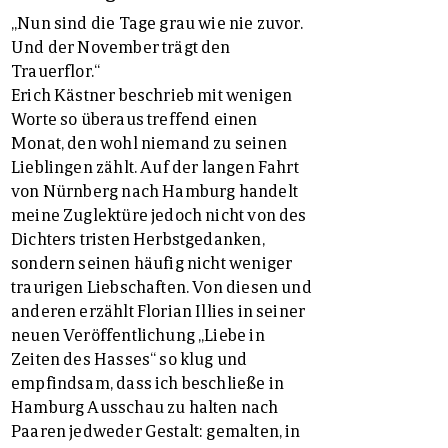
„Nun sind die Tage grau wie nie zuvor.
Und der November trägt den
Trauerflor.“
Erich Kästner beschrieb mit wenigen
Worte so überaus treffend einen
Monat, den wohl niemand zu seinen
Lieblingen zählt. Auf der langen Fahrt
von Nürnberg nach Hamburg handelt
meine Zuglektüre jedoch nicht von des
Dichters tristen Herbstgedanken,
sondern seinen häufig nicht weniger
traurigen Liebschaften. Von diesen und
anderen erzählt Florian Illies in seiner
neuen Veröffentlichung „Liebe in
Zeiten des Hasses“ so klug und
empfindsam, dass ich beschließe in
Hamburg Ausschau zu halten nach
Paaren jedweder Gestalt: gemalten, in