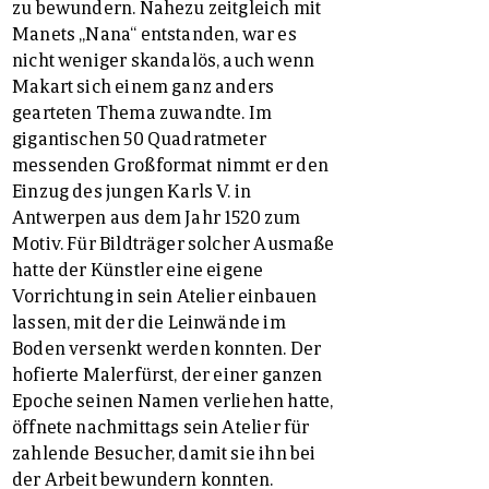
zu bewundern. Nahezu zeitgleich mit
Manets „Nana“ entstanden, war es
nicht weniger skandalös, auch wenn
Makart sich einem ganz anders
gearteten Thema zuwandte. Im
gigantischen 50 Quadratmeter
messenden Großformat nimmt er den
Einzug des jungen Karls V. in
Antwerpen aus dem Jahr 1520 zum
Motiv. Für Bildträger solcher Ausmaße
hatte der Künstler eine eigene
Vorrichtung in sein Atelier einbauen
lassen, mit der die Leinwände im
Boden versenkt werden konnten. Der
hofierte Malerfürst, der einer ganzen
Epoche seinen Namen verliehen hatte,
öffnete nachmittags sein Atelier für
zahlende Besucher, damit sie ihn bei
der Arbeit bewundern konnten.