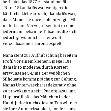
berichtet das 1877 entstandene Bild
„Nana“. Skandalös war weniger die
käufliche Liebe an sich, skandalös war,
dass Manet sie unverhohlen zeigte. Mit
malerischer Verve präsentiert er eine
jedermann bekannte Tatsache, die sich
jedoch gewöhnlich hinter wohl
verschlossenen Türen abspielt.
Nana steht zur Aufhübschung bereit im
Profil vor einem kleinen Spiegel. Die
damals so moderne, durch Korsett
erzwungene S-Linie der weiblichen
Silhouette kommt prächtig zur Geltung.
Nanas Unterwäsche ist dekorativ ohne
zu provokant zu sein. Puderquaste und
Lippenstift hält das Mädchen in der
Hand. Jedoch nicht diesem Tun widmet
sie ihre Aufmerksamkeit, sondern uns.