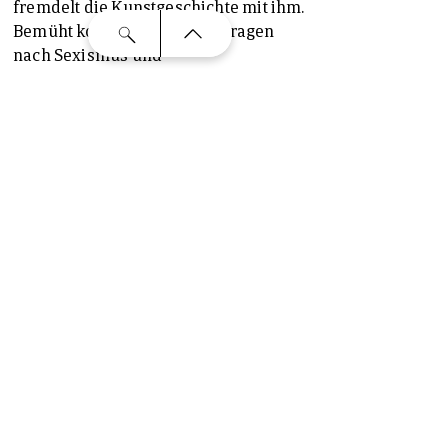
fremdelt die Kunstgeschichte mit ihm.
Bemüht korrekte Kuratorenfragen
nach Sexismus und
Besucherbefindlichkeit müssen nun
das fulminante, maltechnisch und
kompositorisch brillante und in seiner
Zeitzeugenschaft des ausgehenden 19.
Jahrhunderts einzigartige Gemälde
mühsam begleiten.
Weder theatralisch, pompös noch laut,
sondern leise, geheimnisvoll und von
zarter emotionaler Anmut versteckt
sich ein kleines Gemälde bei den
Niederländern. „Der Liebesbote“ von
Pieter de Hooch überbringt einem
Mädchen einen Brief. Schüchtern und
doch erwartungsfroh empfängt sie
diese Botschaft in ihrem eleganten