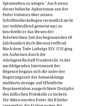
Spinnweben zu wiegen.“ Auch wenn
dieser hübsche Aphorismus aus der
Feder Voltaires über seinen
Schriftstellerkollegen vermutlich nicht
nur wohlwollend gemeint war, so
beschreibt er das Wesen der
federleichten Zeit des beginnenden 18.
Jahrhundert doch überaus treffend.
Nach dem Tode Ludwigs XIV. 1715 ging
ein Aufatmen durch die
Adelsgesellschaft Frankreichs. In der
nachfolgenden Interimszeit der
Régence begann sich die unter der
Regierungszeit des Sonnenkönigs
etablierte strenge, auf öffentliche
Repräsentation ausgerichtete Disziplin
des höfischen Protokolls zu lockern.
Die Sitten wurden freier, die Kleider
verspielter, die Farben zarter, die