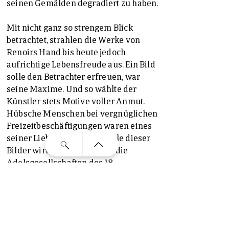
seinen Gemälden degradiert zu haben.
Mit nicht ganz so strengem Blick
betrachtet, strahlen die Werke von
Renoirs Hand bis heute jedoch
aufrichtige Lebensfreude aus. Ein Bild
solle den Betrachter erfreuen, war
seine Maxime. Und so wählte der
Künstler stets Motive voller Anmut.
Hübsche Menschen bei vergnüglichen
Freizeitbeschäftigungen waren eines
seiner Lieblingsthemen. Viele dieser
Bilder wirken als hätte man die
Adelsgesellschaften des 18.
Jahrhunderts in ein bürgerliches
Milieu gute hundert Jahre später
versetzt. Entfloh man damals dem
strengen Hofzeremoniell, findet man
nun auf dem Lande Ablenkung vom