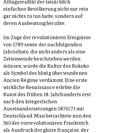
Alltagsrealität der tatsächlich
einfachen Bevölkerung nicht nur rein
gar nichts zu tun hatte, sondern auf
deren Ausbeutung beruhte.
Im Zuge der revolutionären Ereignisse
von 1789 sowie der nachfolgenden
Jahrzehnte, die nicht anders als eine
Zeitenwende beschrieben werden
müssen, wurde die Kultur des Rokoko
als Symbol des blutig überwundenen
Ancien Régime verdammt. Eine erste
wirkliche Renaissance erlebte die
Kunst des frühen 18. Jahrhunderts erst
nach den kriegerischen
Auseinandersetzungen 1870/71 mit
Deutschland. Man betrachtete nun den
Stil des vorrevolutionären Frankreich
als Ausdruck der gloire française, der