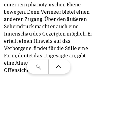
einer rein phänotypischen Ebene
bewegen. Denn Vermeer bietet einen
anderen Zugang. Über den äußeren
Seheindruck macht er auch eine
Innenschau des Gezeigten möglich. Er
erteilt einen Hinweis auf das
Verborgene, findet für die Stille eine
Form, deutet das Ungesagte an, gibt
eine Ahnung vom nicht
Offensichtlichen.
Die virtuos aufgetürmten Barrieren
zwischen Betrachter und Protagonistin
haben deshalb auch weniger den
Zweck die Präsenz dieser
Gegenstände im Bild zu feiern – in der
Ausstellung sind einige von ihnen ja
sogar als staunenswerte Realia, wie
aus dem Gemälde entsprungen,