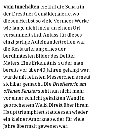
Vom Innehalten
erzählt die Schau in
der Dresdner Gemäldegalerie, wo
diesen Herbst so viele Vermeer Werke
wie lange nicht mehr an einem Ort
versammelt sind. Anlass für dieses
einzigartige Aufeinandertreffen war
die Restaurierung eines der
berühmtesten Bilder des Delfter
Malers. Eine Erkenntnis, zu der man
bereits vor über 40 Jahren gelangt war,
wurde mit feinsten Messerchen erneut
sichtbar gemacht. Die
Briefleserin am
offenen Fenster
steht nun nicht mehr
vor einer schlicht gekalkten Wand in
gebrochenem Weiß. Direkt über ihrem
Haupt triumphiert stattdessen wieder
ein kleiner Amorknabe, der für viele
Jahre übermalt gewesen war.