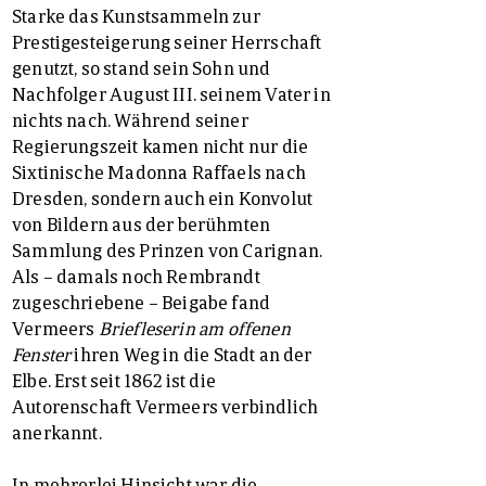
Starke das Kunstsammeln zur
Prestigesteigerung seiner Herrschaft
genutzt, so stand sein Sohn und
Nachfolger August III. seinem Vater in
nichts nach. Während seiner
Regierungszeit kamen nicht nur die
Sixtinische Madonna Raffaels nach
Dresden, sondern auch ein Konvolut
von Bildern aus der berühmten
Sammlung des Prinzen von Carignan.
Als – damals noch Rembrandt
zugeschriebene – Beigabe fand
Vermeers
Briefleserin am offenen
Fenster
ihren Weg in die Stadt an der
Elbe. Erst seit 1862 ist die
Autorenschaft Vermeers verbindlich
anerkannt.
In mehrerlei Hinsicht war die