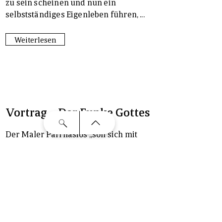
zu sein scheinen und nun ein
selbstständiges Eigenleben führen, ...
Weiterlesen
Vortrag – Der Funke Gottes
Der Maler Parrhasios „soll sich mit
Zeuxis in einen Wettstreit eingelassen
haben; dieser habe so erfolgreich
gemalte Trauben ausgestellt, daß die
Vögel zum Schauplatz herbeiflogen;
Parrhasios aber habe einen so
naturgetreu gemalten leinenen
Vorhang aufgestellt, daß der auf das