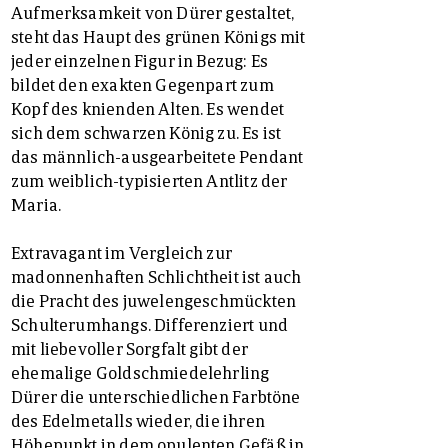
Aufmerksamkeit von Dürer gestaltet,
steht das Haupt des grünen Königs mit
jeder einzelnen Figur in Bezug: Es
bildet den exakten Gegenpart zum
Kopf des knienden Alten. Es wendet
sich dem schwarzen König zu. Es ist
das männlich-ausgearbeitete Pendant
zum weiblich-typisierten Antlitz der
Maria.
Extravagant im Vergleich zur
madonnenhaften Schlichtheit ist auch
die Pracht des juwelengeschmückten
Schulterumhangs. Differenziert und
mit liebevoller Sorgfalt gibt der
ehemalige Goldschmiedelehrling
Dürer die unterschiedlichen Farbtöne
des Edelmetalls wieder, die ihren
Höhepunkt in dem opulenten Gefäß in