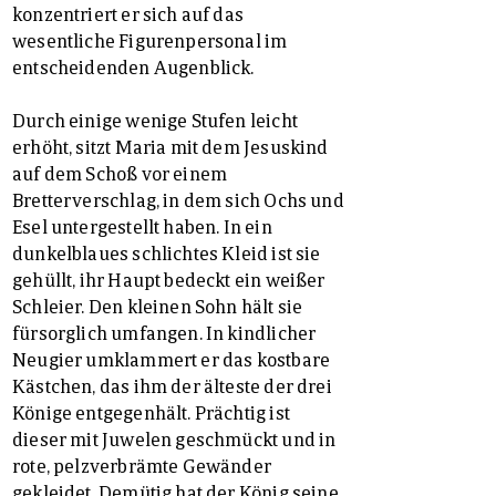
konzentriert er sich auf das
wesentliche Figurenpersonal im
entscheidenden Augenblick.
Durch einige wenige Stufen leicht
erhöht, sitzt Maria mit dem Jesuskind
auf dem Schoß vor einem
Bretterverschlag, in dem sich Ochs und
Esel untergestellt haben. In ein
dunkelblaues schlichtes Kleid ist sie
gehüllt, ihr Haupt bedeckt ein weißer
Schleier. Den kleinen Sohn hält sie
fürsorglich umfangen. In kindlicher
Neugier umklammert er das kostbare
Kästchen, das ihm der älteste der drei
Könige entgegenhält. Prächtig ist
dieser mit Juwelen geschmückt und in
rote, pelzverbrämte Gewänder
gekleidet. Demütig hat der König seine