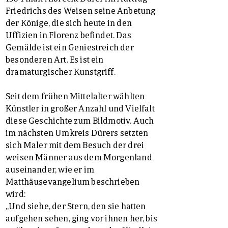
Friedrichs des Weisen seine Anbetung
der Könige, die sich heute in den
Uffizien in Florenz befindet. Das
Gemälde ist ein Geniestreich der
besonderen Art. Es ist ein
dramaturgischer Kunstgriff.
Seit dem frühen Mittelalter wählten
Künstler in großer Anzahl und Vielfalt
diese Geschichte zum Bildmotiv. Auch
im nächsten Umkreis Dürers setzten
sich Maler mit dem Besuch der drei
weisen Männer aus dem Morgenland
auseinander, wie er im
Matthäusevangelium beschrieben
wird:
„Und siehe, der Stern, den sie hatten
aufgehen sehen, ging vor ihnen her, bis