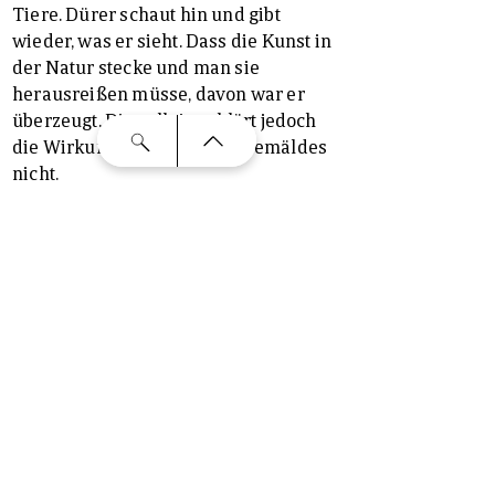
Tiere. Dürer schaut hin und gibt
wieder, was er sieht. Dass die Kunst in
der Natur stecke und man sie
herausreißen müsse, davon war er
überzeugt. Dies allein erklärt jedoch
die Wirkung eines solchen Gemäldes
nicht.
Der Künstler, so scheint es, hat den
Betrachter bereits im Auge, wenn er
malt. So ist Dürer nicht nur der
versierte, eine biblische Geschichte
illustrierende Maler. Vielmehr wird er
selbst zum geschickten, durch
Nuancenreichtum unterhaltenden
Erzähler, der sein Publikum kennt und
versteht. 500 Jahre Zeitabstand sind
hierbei kein
Kommunikationshindernis: Mit den